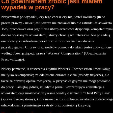
Co powinienem zrobić jeśli miałem
wypadek w pracy?
Natychmiast po wypadku, czy tego chcesz czy nie, jesteś uwikłany już w
proces prawny - nawet jeśli jeszcze nie znalazłeś lub nie zatrudniłeś adwokata.
Twój pracodawca oraz jego firma ubezpieczeniowa dysponują kompetentnymi
dobrze opłacanymi adwokatami, którzy chronią ich interesów. Nie posiadają
oni obowiązku udzielania porad oraz informowania Cię odnośnie
przysługujących Ci praw oraz środków pomocy do jakich jesteś upoważniony
według obowiązującego prawa "Workers’ Compensation" (Ubezpieczenia
Pracowniczego).
Należy pamiętać, iż roszczenia z tytułu Workers’ Compensation umożliwiają
nie tylko rekompensatę za odniesione obrażenia ciała (szkody fizyczne), ale
także za przyszłą opiekę medyczną, w przypadku gdybyś nie mógł powrócić
do pracy. Pamiętaj jednak, iż jedynie pełna i wyczerpująca konsultacja z
adwokatem daje możliwość uzyskania wiedzy o istnieniu "Third Party Case"
(sprawa trzeciej strony), która może dać Ci możliwość uzyskania dodatkoweg
odszkodowania pieniężnego za straty oraz odniesioną krzywdę.